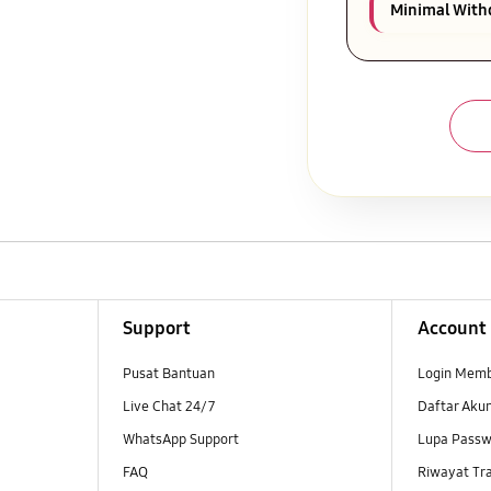
Minimal With
Support
Account
Pusat Bantuan
Login Mem
Live Chat 24/7
Daftar Aku
WhatsApp Support
Lupa Passw
FAQ
Riwayat Tr