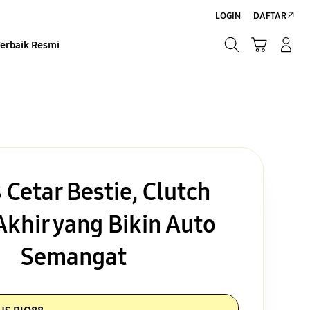
LOGIN
DAFTAR
Cari
Troli
Login/Sign-Up
erbaik Resmi
Cari
Cetar Bestie, Clutch
Akhir yang Bikin Auto
Semangat