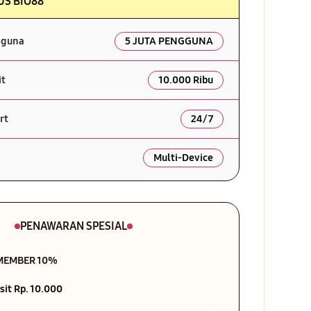
US BIO88
gguna
5 JUTA PENGGUNA
it
10.000 Ribu
rt
24/7
Multi-Device
PENAWARAN SPESIAL
MEMBER 10%
it Rp. 10.000