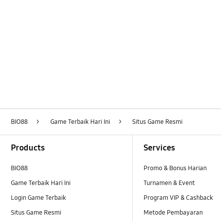
Layer Popup Close
BIO88
>
Game Terbaik Hari Ini
>
Situs Game Resmi
Footer Navigation
Products
Services
BIO88
Promo & Bonus Harian
Game Terbaik Hari Ini
Turnamen & Event
Login Game Terbaik
Program VIP & Cashback
Situs Game Resmi
Metode Pembayaran