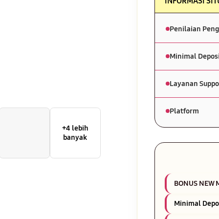
INFORMASI SIT
Penilaian Pen
Minimal Depos
Layanan Suppo
Platform
+4 lebih
banyak
BONUS NEW 
Minimal Depos