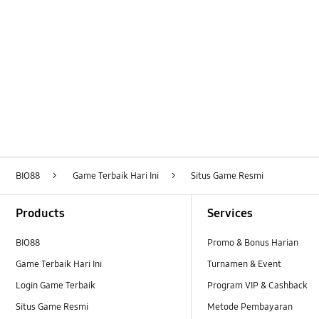
Layer Popup Close
BIO88
>
Game Terbaik Hari Ini
>
Situs Game Resmi
Footer Navigation
Products
Services
BIO88
Promo & Bonus Harian
Game Terbaik Hari Ini
Turnamen & Event
Login Game Terbaik
Program VIP & Cashback
Situs Game Resmi
Metode Pembayaran