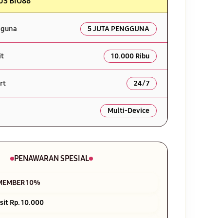
US BIO88
gguna
5 JUTA PENGGUNA
it
10.000 Ribu
rt
24/7
Multi-Device
PENAWARAN SPESIAL
MEMBER 10%
it Rp. 10.000