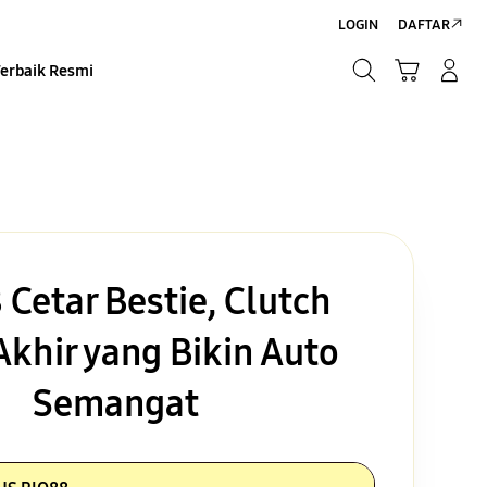
LOGIN
DAFTAR
Cari
Troli
Login/Sign-Up
erbaik Resmi
Cari
Cetar Bestie, Clutch
Akhir yang Bikin Auto
Semangat