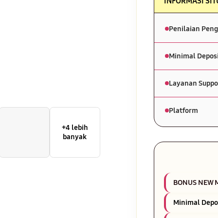
INFORMASI SIT
Penilaian Pen
Minimal Depos
Layanan Suppo
Platform
+4 lebih
banyak
BONUS NEW 
Minimal Depos