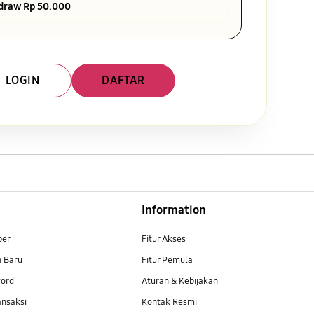
draw Rp 50.000
LOGIN
DAFTAR
Information
ber
Fitur Akses
n Baru
Fitur Pemula
ord
Aturan & Kebijakan
ansaksi
Kontak Resmi