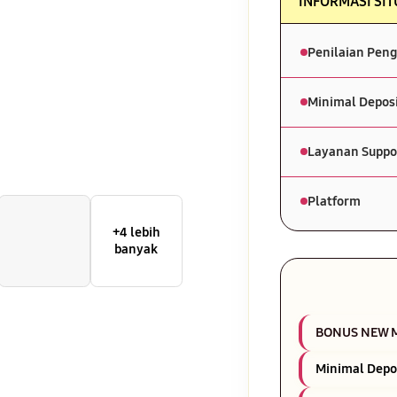
INFORMASI SIT
Penilaian Pen
Minimal Depos
Layanan Suppo
Platform
+4 lebih
banyak
BONUS NEW 
Minimal Depos