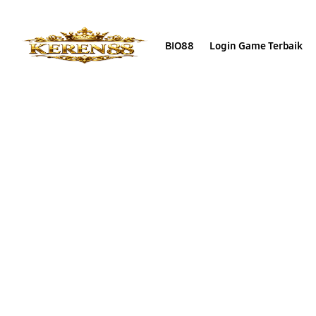
Skip
to
content
BIO88
Login Game Terbaik