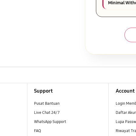
Minimal With
Support
Account
Pusat Bantuan
Login Mem
Live Chat 24/7
Daftar Aku
WhatsApp Support
Lupa Passw
FAQ
Riwayat Tr