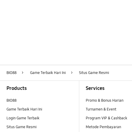
Layer Popup Close
BIO88
>
Game Terbaik Hari Ini
>
Situs Game Resmi
Footer Navigation
Products
Services
BIO88
Promo & Bonus Harian
Game Terbaik Hari Ini
Turnamen & Event
Login Game Terbaik
Program VIP & Cashback
Situs Game Resmi
Metode Pembayaran