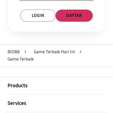
LOGIN
DAFTAR
Layer Popup Close
BIO88
>
Game Terbaik Hari Ini
>
Game Terbaik
Buka
Footer Navigation
Products
Buka
Services
Buka