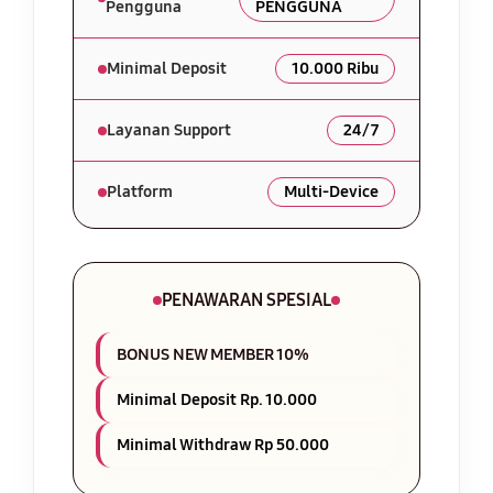
Pengguna
PENGGUNA
Minimal Deposit
10.000 Ribu
Layanan Support
24/7
Platform
Multi-Device
PENAWARAN SPESIAL
BONUS NEW MEMBER 10%
Minimal Deposit Rp. 10.000
Minimal Withdraw Rp 50.000