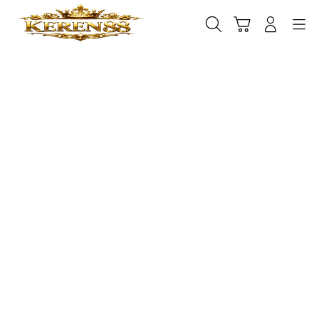
Skip
to
Cari
Troli
Login
Navigation
content