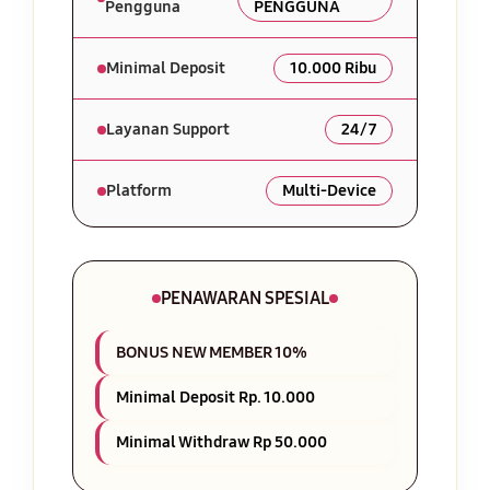
Pengguna
PENGGUNA
Minimal Deposit
10.000 Ribu
Layanan Support
24/7
Platform
Multi-Device
PENAWARAN SPESIAL
BONUS NEW MEMBER 10%
Minimal Deposit Rp. 10.000
Minimal Withdraw Rp 50.000