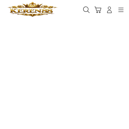
Skip
to
Cari
Troli
Login
Navigation
content