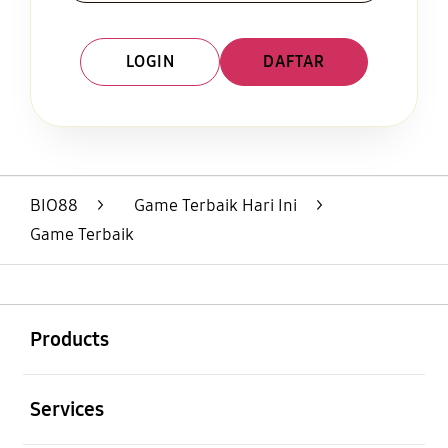
LOGIN
DAFTAR
Layer Popup Close
BIO88
>
Game Terbaik Hari Ini
>
Game Terbaik
Buka
Footer Navigation
Products
Buka
Services
Buka