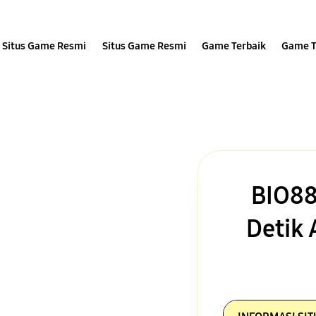
Situs Game Resmi
Situs Game Resmi
Game Terbaik
Game T
BIO88 
Detik 