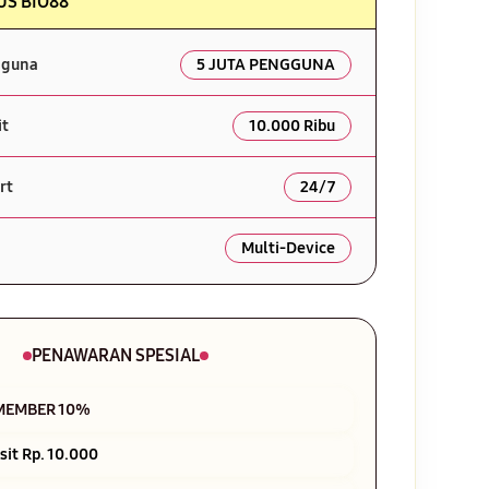
US BIO88
gguna
5 JUTA PENGGUNA
it
10.000 Ribu
rt
24/7
Multi-Device
PENAWARAN SPESIAL
MEMBER 10%
it Rp. 10.000