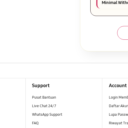
Minimal With
Support
Account
Pusat Bantuan
Login Mem
Live Chat 24/7
Daftar Aku
WhatsApp Support
Lupa Passw
FAQ
Riwayat Tr