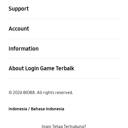
Support
Buka
Account
Buka
Information
Buka
About Login Game Terbaik
© 2026 BIO88. All rights reserved.
Indonesia / Bahasa Indonesia
Ingin Tetap Terhubung?