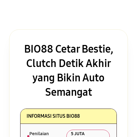
BIO88 Cetar Bestie,
Clutch Detik Akhir
yang Bikin Auto
Semangat
INFORMASI SITUS BIO88
Penilaian
5 JUTA