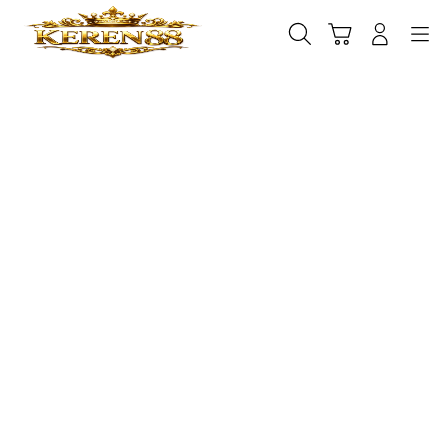
Skip
to
Cari
Troli
Login
Navigation
content