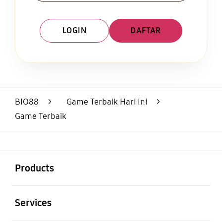
LOGIN
DAFTAR
Layer Popup Close
BIO88
>
Game Terbaik Hari Ini
>
Game Terbaik
Buka
Footer Navigation
Products
Buka
Services
Buka