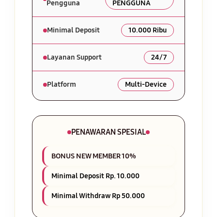
Pengguna
PENGGUNA
Minimal Deposit
10.000 Ribu
Layanan Support
24/7
Platform
Multi-Device
PENAWARAN SPESIAL
BONUS NEW MEMBER 10%
Minimal Deposit Rp. 10.000
Minimal Withdraw Rp 50.000