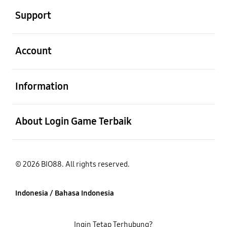
Support
Buka
Account
Buka
Information
Buka
About Login Game Terbaik
© 2026 BIO88. All rights reserved.
Indonesia / Bahasa Indonesia
Ingin Tetap Terhubung?