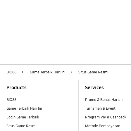
Layer Popup Close
BIO88
>
Game Terbaik Hari Ini
>
Situs Game Resmi
Footer Navigation
Products
Services
BIO88
Promo & Bonus Harian
Game Terbaik Hari Ini
Turnamen & Event
Login Game Terbaik
Program VIP & Cashback
Situs Game Resmi
Metode Pembayaran