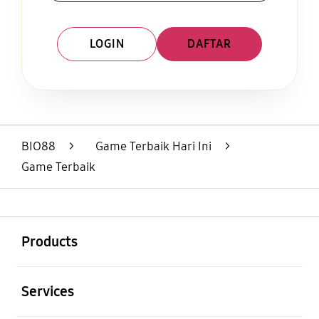
LOGIN
DAFTAR
Layer Popup Close
BIO88
>
Game Terbaik Hari Ini
>
Game Terbaik
Buka
Footer Navigation
Products
Buka
Services
Buka