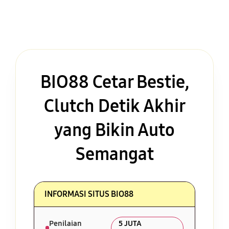
BIO88 Cetar Bestie,
Clutch Detik Akhir
yang Bikin Auto
Semangat
INFORMASI SITUS BIO88
Penilaian
5 JUTA