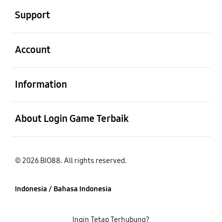
Support
Buka
Account
Buka
Information
Buka
About Login Game Terbaik
© 2026 BIO88. All rights reserved.
Indonesia / Bahasa Indonesia
Ingin Tetap Terhubung?