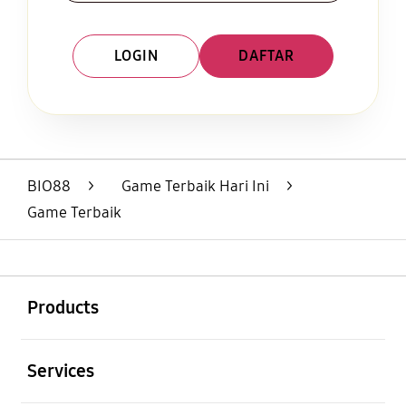
LOGIN
DAFTAR
Layer Popup Close
BIO88
>
Game Terbaik Hari Ini
>
Game Terbaik
Buka
Footer Navigation
Products
Buka
Services
Buka